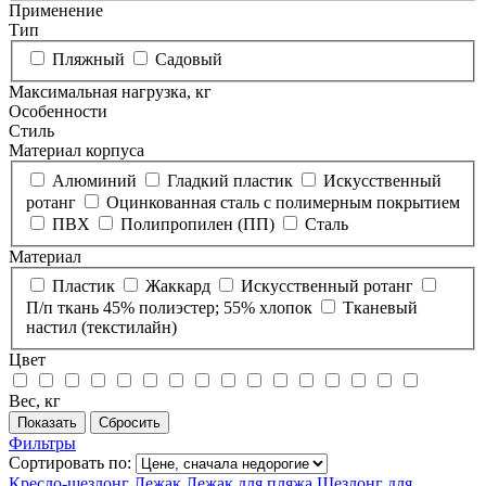
Применение
Тип
Пляжный
Садовый
Максимальная нагрузка, кг
Особенности
Стиль
Материал корпуса
Алюминий
Гладкий пластик
Искусственный
ротанг
Оцинкованная сталь с полимерным покрытием
ПВХ
Полипропилен (ПП)
Сталь
Материал
Пластик
Жаккард
Искусственный ротанг
П/п ткань 45% полиэстер; 55% хлопок
Тканевый
настил (текстилайн)
Цвет
Вес, кг
Фильтры
Сортировать по:
Кресло-шезлонг
Лежак
Лежак для пляжа
Шезлонг для