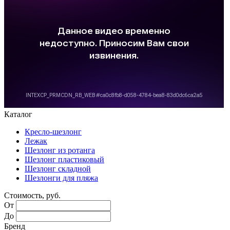
Каталог
Кресло-шезлонг
Лежак
Шезлонг из ротанга
Шезлонг пластиковый
Шезлонг складной
Шезлонги для пляжа
Стоимость, руб.
От
До
Бренд