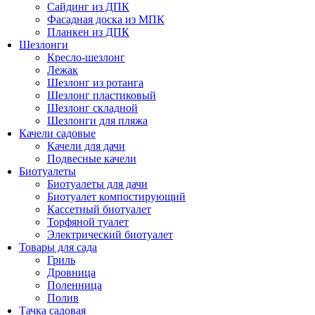
Сайдинг из ДПК
Фасадная доска из МПК
Планкен из ДПК
Шезлонги
Кресло-шезлонг
Лежак
Шезлонг из ротанга
Шезлонг пластиковый
Шезлонг складной
Шезлонги для пляжа
Качели садовые
Качели для дачи
Подвесные качели
Биотуалеты
Биотуалеты для дачи
Биотуалет компостирующий
Кассетный биотуалет
Торфяной туалет
Электрический биотуалет
Товары для сада
Гриль
Дровница
Поленница
Полив
Тачка садовая