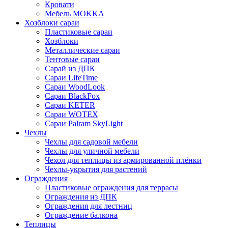
Кровати
Мебель MOKKA
Хозблоки сараи
Пластиковые сараи
Хозблоки
Металлические сараи
Тентовые сараи
Сарай из ДПК
Cараи LifeTime
Cараи WoodLook
Сараи BlackFox
Сараи KETER
Сараи WOTEX
Сараи Palram SkyLight
Чехлы
Чехлы для садовой мебели
Чехлы для уличной мебели
Чехол для теплицы из армированной плёнки
Чехлы-укрытия для растений
Ограждения
Пластиковые ограждения для террасы
Ограждения из ДПК
Ограждения для лестниц
Ограждение балкона
Теплицы