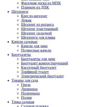
Фасадная доска из МПК
Планкен из ДПК
Шезлонги
Кресло-шезлонг
Лежак
Шезлонг из ротанга
Шезлонг пластиковый
Шезлонг складной
Шезлонги для пляжа
Качели садовые
Качели для дачи
Подвесные качели
Биотуалеты
Биотуалеты для дачи
Биотуалет компостирующий
Кассетный биотуалет
Торфяной туалет
Электрический биотуалет
Товары для сада
Гриль
Дровница
Поленница
Полив
Тачка садовая
Садовая тележка