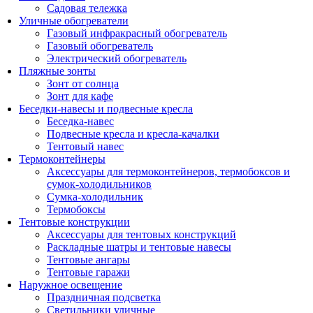
Садовая тележка
Уличные обогреватели
Газовый инфракрасный обогреватель
Газовый обогреватель
Электрический обогреватель
Пляжные зонты
Зонт от солнца
Зонт для кафе
Беседки-навесы и подвесные кресла
Беседка-навес
Подвесные кресла и кресла-качалки
Тентовый навес
Термоконтейнеры
Аксессуары для термоконтейнеров, термобоксов и
сумок-холодильников
Сумка-холодильник
Термобоксы
Тентовые конструкции
Аксессуары для тентовых конструкций
Раскладные шатры и тентовые навесы
Тентовые ангары
Тентовые гаражи
Наружное освещение
Праздничная подсветка
Светильники уличные