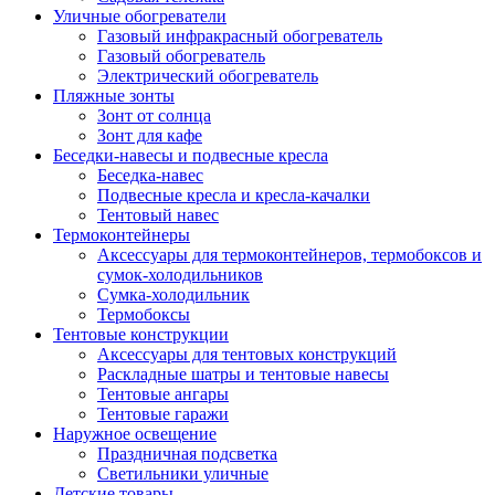
Уличные обогреватели
Газовый инфракрасный обогреватель
Газовый обогреватель
Электрический обогреватель
Пляжные зонты
Зонт от солнца
Зонт для кафе
Беседки-навесы и подвесные кресла
Беседка-навес
Подвесные кресла и кресла-качалки
Тентовый навес
Термоконтейнеры
Аксессуары для термоконтейнеров, термобоксов и
сумок-холодильников
Сумка-холодильник
Термобоксы
Тентовые конструкции
Аксессуары для тентовых конструкций
Раскладные шатры и тентовые навесы
Тентовые ангары
Тентовые гаражи
Наружное освещение
Праздничная подсветка
Светильники уличные
Детские товары