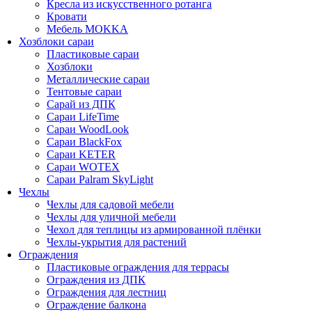
Кресла из искусственного ротанга
Кровати
Мебель MOKKA
Хозблоки сараи
Пластиковые сараи
Хозблоки
Металлические сараи
Тентовые сараи
Сарай из ДПК
Cараи LifeTime
Cараи WoodLook
Сараи BlackFox
Сараи KETER
Сараи WOTEX
Сараи Palram SkyLight
Чехлы
Чехлы для садовой мебели
Чехлы для уличной мебели
Чехол для теплицы из армированной плёнки
Чехлы-укрытия для растений
Ограждения
Пластиковые ограждения для террасы
Ограждения из ДПК
Ограждения для лестниц
Ограждение балкона